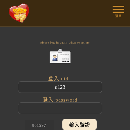
選單
please log in again when overtime
登入 uid
登入 password
861597