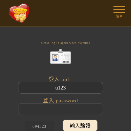
選單
please log in again when overtime
登入 uid
登入 password
694523